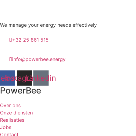
We manage your energy needs effectively
+32 25 861 515
info@powerbee.energy
cebook
Instagram
Linkedin
PowerBee
Over ons
Onze diensten
Realisaties
Jobs
Contact