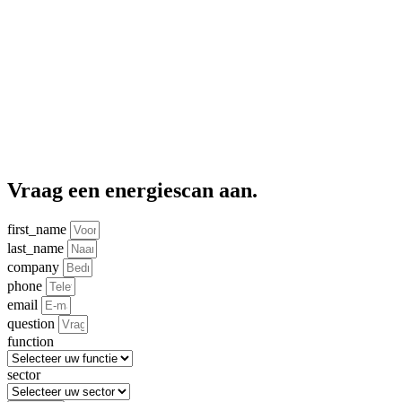
Vraag een energiescan aan.
first_name
last_name
company
phone
email
question
function
sector